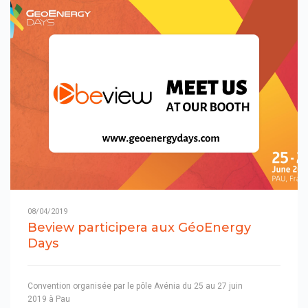
08/04/2019
Beview participera aux GéoEnergy
Days
Convention organisée par le pôle Avénia du 25 au 27 juin
2019 à Pau