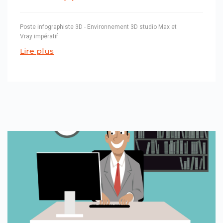
Poste infographiste 3D - Environnement 3D studio Max et
Vray impératif
Lire plus