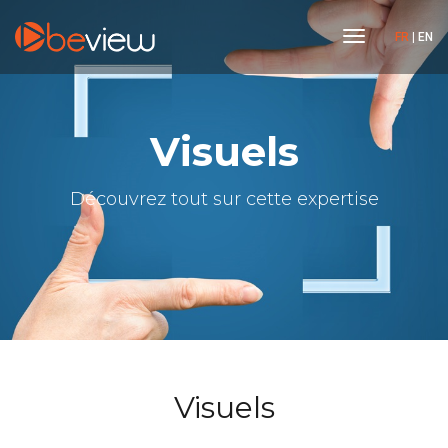
toggle
FR
|
EN
navigation
Visuels
Découvrez tout sur cette expertise
Visuels